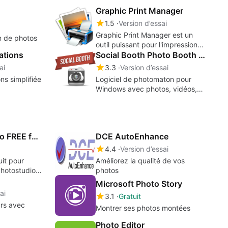
Graphic Print Manager
1.5
Version d’essai
Graphic Print Manager est un
n de photos
outil puissant pour l'impression
ations
de photos, qui vous permet
Social Booth Photo Booth Software for Windows
d'imprimer de nombreuses
ai
3.3
Version d’essai
photos en un seul clic.
ns simplifiée
Logiciel de photomaton pour
Windows avec photos, vidéos,
filtres, GIF animés, impression et
téléchargement sur les réseaux
sociaux.
Easy Photo Studio FREE for Windows
DCE AutoEnhance
4.4
Version d’essai
it pour
Améliorez la qualité de vos
hotostudio-
photos
Microsoft Photo Story
ai
3.1
Gratuit
urs avec
Montrer ses photos montées
Photo Editor