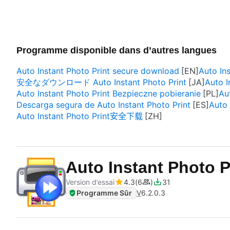
Programme disponible dans d’autres langues
Auto Instant Photo Print secure download
Auto In
安全なダウンロード Auto Instant Photo Print
Auto I
Auto Instant Photo Print Bezpieczne pobieranie
Au
Descarga segura de Auto Instant Photo Print
Auto 
Auto Instant Photo Print安全下载
Auto Instant Photo P
Version d’essai
4.3
6
31
Programme Sûr
V
6.2.0.3