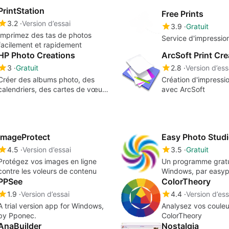
PrintStation
Free Prints
3.2
Version d’essai
3.9
Gratuit
Imprimez des tas de photos
Service d'impressio
facilement et rapidement
HP Photo Creations
ArcSoft Print Cre
3
Gratuit
2.8
Version d’ess
Créer des albums photo, des
Création d'impressio
calendriers, des cartes de vœux
avec ArcSoft
et bien plus
ImageProtect
4.5
Version d’essai
3.5
Gratuit
Protégez vos images en ligne
Un programme gratu
contre les voleurs de contenu
Windows, par easyp
PPSee
com.
ColorTheory
1.9
Version d’essai
4.4
Version d’ess
A trial version app for Windows,
Analysez vos coule
by Pponec.
ColorTheory
AnaBuilder
Nostalgia