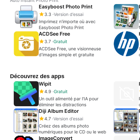
Auto Instant Photo Print
Easyboost Photo Print
3.3
Version d’essai
Imprimez n'importe où avec
Easyboost Photo Print
ACDSee Free
3.7
Gratuit
ACDSee Free, une visionneuse
d'images simple et gratuite
Découvrez des apps
Wipit
4.9
Gratuit
Un outil alimenté par l'IA pour
éliminer les distractions
Diji Album Editor
4.7
Version d’essai
Créez des albums photo
numériques pour le CD ou le web
ImageConvert